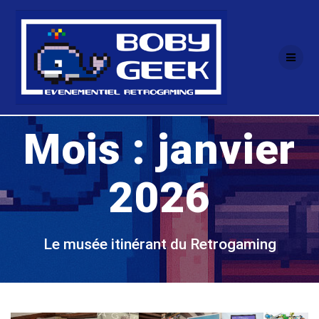
Passer
au
contenu
Mois :
janvier
2026
Le musée itinérant du Retrogaming