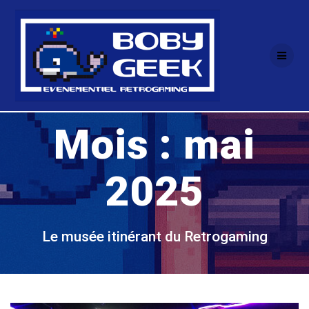
Passer
au
contenu
Mois :
mai
2025
Le musée itinérant du Retrogaming