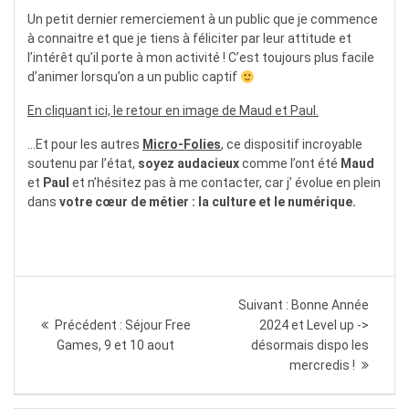
Un petit dernier remerciement à un public que je commence
à connaitre et que je tiens à féliciter par leur attitude et
l’intérêt qu’il porte à mon activité ! C’est toujours plus facile
d’animer lorsqu’on a un public captif
En cliquant ici, le retour en image de Maud et Paul.
…Et pour les autres
Micro-Folies
, ce dispositif incroyable
soutenu par l’état,
soyez audacieux
comme l’ont été
Maud
et
Paul
et n’hésitez pas à me contacter, car j’ évolue en plein
dans
votre cœur de métier : la culture et le numérique.
Navigation
Article
Suivant :
Bonne Année
de
suivant
Article
Précédent :
Séjour Free
2024 et Level up ->
:
précédent
Games, 9 et 10 aout
désormais dispo les
l’article
:
mercredis !