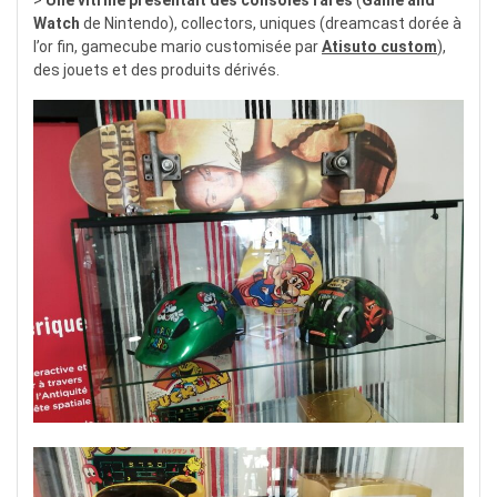
>
Une vitrine présentait des consoles rares
(
Game and
Watch
de Nintendo), collectors, uniques (dreamcast dorée à
l’or fin, gamecube mario customisée par
Atisuto custom
),
des jouets et des produits dérivés.