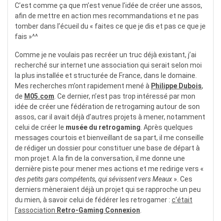
C’est comme ça que m’est venue l’idée de créer une assos,
afin de mettre en action mes recommandations et ne pas
tomber dans l’écueil du « faites ce que je dis et pas ce que je
fais »^^
Comme je ne voulais pas recréer un truc déjà existant, j’ai
recherché sur internet une association qui serait selon moi
la plus installée et structurée de France, dans le domaine.
Mes recherches m’ont rapidement mené à
Philippe Dubois
,
de
M05.com
. Ce dernier, n’est pas trop intéressé par mon
idée de créer une fédération de retrogaming autour de son
assos, car il avait déjà d’autres projets à mener, notamment
celui de créer le
musée du retrogaming
. Après quelques
messages courtois et bienveillant de sa part, il me conseille
de rédiger un dossier pour constituer une base de départ à
mon projet. A la fin de la conversation, il me donne une
dernière piste pour mener mes actions et me redirige vers «
des petits gars compétents, qui sévissent vers Meaux
». Ces
derniers mèneraient déjà un projet qui se rapproche un peu
du mien, à savoir celui de fédérer les retrogamer :
c’était
l’association
Retro-Gaming Connexion
.