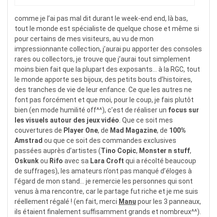
comme je l’ai pas mal dit durant le week-end end, là bas,
tout le monde est spécialiste de quelque chose et même si
pour certains de mes visiteurs, au vu de mon
impressionnante collection, j’aurai pu apporter des consoles
rares ou collectors, je trouve que j’aurai tout simplement
moins bien fait que la plupart des exposants… à la RGC, tout
le monde apporte ses bijoux, des petits bouts d’histoires,
des tranches de vie de leur enfance. Ce que les autres ne
font pas forcément et que moi, pour le coup, je fais plutôt
bien (en mode humilité off^^), c’est de réaliser un
focus sur
les visuels autour des jeux vidéo
. Que ce soit mes
couvertures de
Player One
, de
Mad Magazine
, de
100%
Amstrad
ou que ce soit des commandes exclusives
passées auprès d’artistes (
Tino Copic
,
Monster n stuff
,
Oskunk
ou
Rifo
avec sa
Lara Croft
qui a récolté beaucoup
de suffrages), les amateurs n’ont pas manqué d’éloges à
l’égard de mon stand… je remercie les personnes qui sont
venus à ma rencontre, car le partage fut riche et je me suis
réellement régalé ! (en fait, merci
Manu
pour les 3 panneaux,
ils étaient finalement suffisamment grands et nombreux^^).