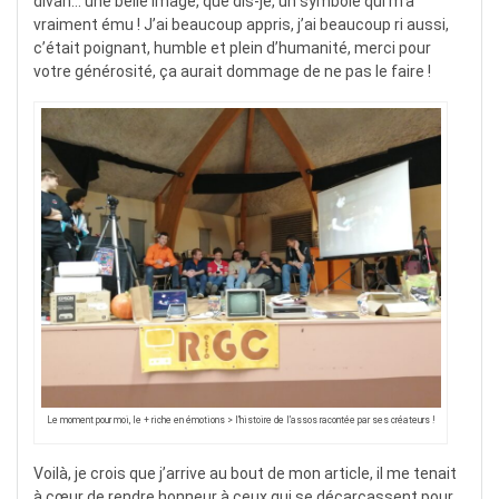
divan… une belle image, que dis-je, un symbole qui m’a
vraiment ému ! J’ai beaucoup appris, j’ai beaucoup ri aussi,
c’était poignant, humble et plein d’humanité, merci pour
votre générosité, ça aurait dommage de ne pas le faire !
Le moment pour moi, le + riche en émotions > l’histoire de l’assos racontée par ses créateurs !
Voilà, je crois que j’arrive au bout de mon article, il me tenait
à cœur de rendre honneur à ceux qui se décarcassent pour