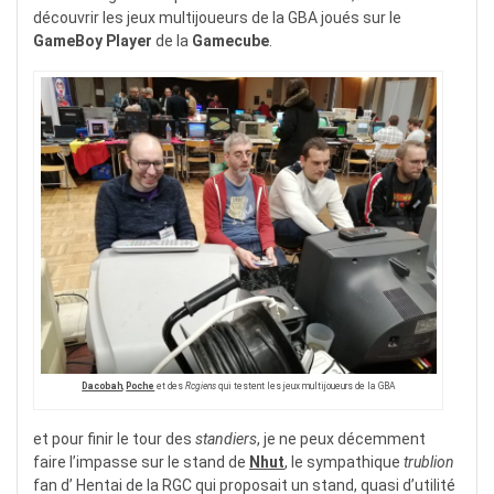
découvrir les jeux multijoueurs de la GBA joués sur le
GameBoy Player
de la
Gamecube
.
Dacobah
,
Poche
et des
Rcgiens
qui testent les jeux multijoueurs de la GBA
et pour finir le tour des
standiers
, je ne peux décemment
faire l’impasse sur le stand de
Nhut
, le sympathique
trublion
fan d’ Hentai de la RGC qui proposait un stand, quasi d’utilité