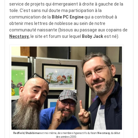
service de projets qui émergeaient à droite à gauche de la
toile. C’est sans nul doute ma participation à la
communication de la
Bible PC Engine
qui a contribué à
obtenir mes lettres de noblesse au sein de notre
communauté naissante (bisous au passage aux copains de
Necstasy
,
le site et forum sur lequel
Boby Jack
est né).
Redfield
,
Shubibiman
et moi même, des membres hyperactifs du forum
Necstasy
, du début
des années 2000.