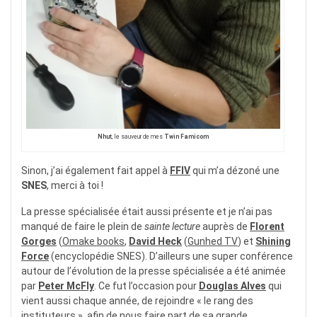
Nhut
, le sauveur de mes
Twin Famicom
Sinon, j’ai également fait appel à
FFIV
qui m’a dézoné une
SNES
, merci à toi !
La presse spécialisée était aussi présente et je n’ai pas
manqué de faire le plein de
sainte lecture
auprès de
Florent
Gorges
(
Omake books
,
David Heck
(
Gunhed TV
) et
Shining
Force
(encyclopédie SNES). D’ailleurs une super conférence
autour de l’évolution de la presse spécialisée a été animée
par
Peter McFly
. Ce fut l’occasion pour
Douglas Alves
qui
vient aussi chaque année, de rejoindre « le rang des
instituteurs », afin de nous faire part de sa grande