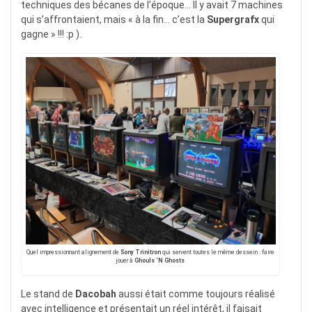
techniques des bécanes de l’époque… Il y avait 7 machines
qui s’affrontaient, mais « à la fin… c’est la
Supergrafx
qui
gagne » !!! :p ).
Quel impressionnant alignement de
Sony Trinitron
qui servent toutes le même dessein : faire
jouer à
Ghouls ‘N Ghosts
Le stand de
Dacobah
aussi était comme toujours réalisé
avec intelligence et présentait un réel intérêt, il faisait