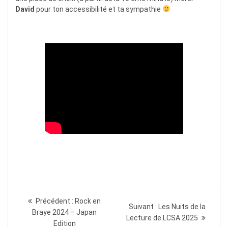
David
pour ton accessibilité et ta sympathie
Navigation
Article
Précédent :
Rock en
Article
Suivant :
Les Nuits de la
de
précédent
Braye 2024 – Japan
suivant
Lecture de LCSA 2025
:
Edition
: